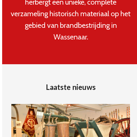
herbergt een unieke, complete
verzameling historisch materiaal op het
gebied van brandbestrijding in
Wassenaar.
Laatste nieuws