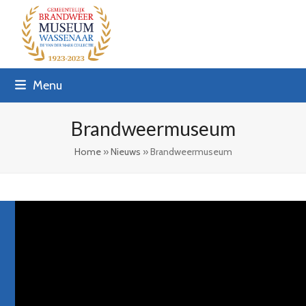
Skip
to
content
Menu
Brandweermuseum
Home
»
Nieuws
»
Brandweermuseum
Ge
do
-
Moo
-
All
Rig