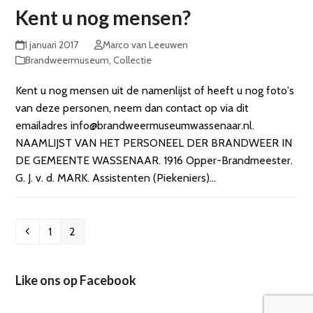
Kent u nog mensen?
1 januari 2017
Marco van Leeuwen
Brandweermuseum
,
Collectie
Kent u nog mensen uit de namenlijst of heeft u nog foto's
van deze personen, neem dan contact op via dit
emailadres info@brandweermuseumwassenaar.nl.
NAAMLIJST VAN HET PERSONEEL DER BRANDWEER IN
DE GEMEENTE WASSENAAR. 1916 Opper-Brandmeester.
G. J. v. d. MARK. Assistenten (Piekeniers)…
Previous
Page
Page
1
2
Like ons op Facebook